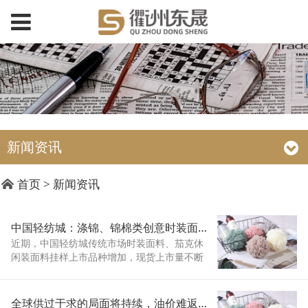
新闻资讯
首页
>
新闻资讯
中国轻纺城：涤锦、锦棉类创意时装面料成交逐步推升
近期，中国轻纺城传统市场时装面料、茄克休
闲装面料挂样上市品种增加，现货上市量不断
增加，成交大小批量兼具，整体市场成交量较
前期呈现震荡小升态势。对口创意时装面料因
风格较为新颖，色泽花型追随国际国内新潮流
全球供过于求的局面将持续，油价难返40关口。