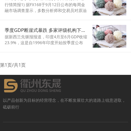
而颇为畅销，在轻纺城市场整体成交呈逐步推
行情简报1) 据FX168于9月12日公布的每周金
升走势。
融市场调查显示，多数分析师和交易员对原油
新的一周的前景看空。看空原油占比高达
100%。
季度GDP断崖式暴跌 多家评级机构下调印度经济增长预期
据新西兰先驱报报道，印度4月至6月GDP收缩
23.9%，这是自1996年印度开始按季度公布
GDP数据以来，最糟糕的季度经济表现。受此
影响，多家评级机构陆续下调了对经济增长的
预期。
第1页/共1页
以产品创新为目标的经营理念，在不断发展壮大的道路上锐意进取，
砥砺前行