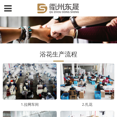
浴花生产流程
1.拉网车间
2.扎花