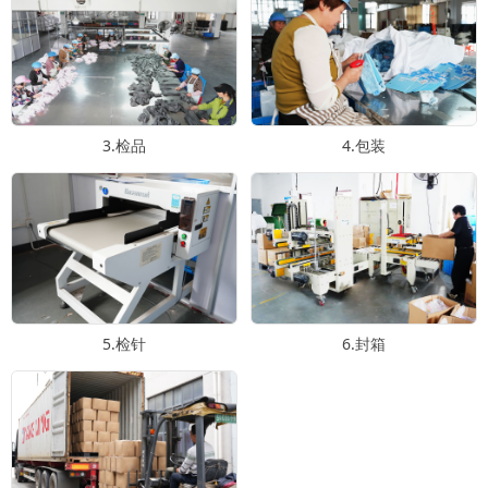
3.检品
4.包装
5.检针
6.封箱