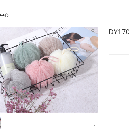
7012 60g素色灯笼球
中心
DY17