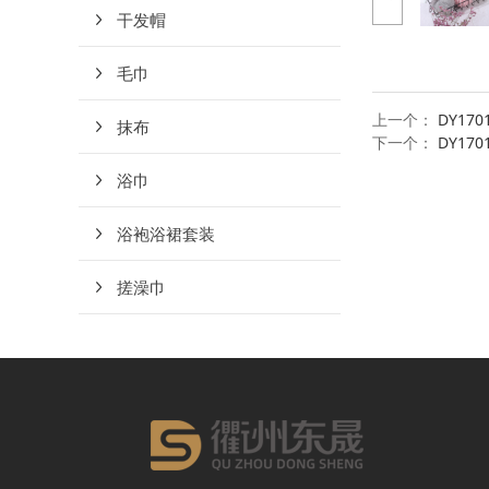
干发帽
毛巾
上一个：
DY170
抹布
下一个：
DY17
浴巾
浴袍浴裙套装
搓澡巾