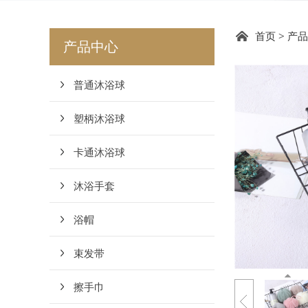
DY1
首页
>
产品
产品中心
普通沐浴球
塑柄沐浴球
卡通沐浴球
沐浴手套
浴帽
束发带
擦手巾