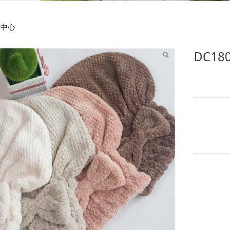
8020小格子公主吸水帽
中心
DC1