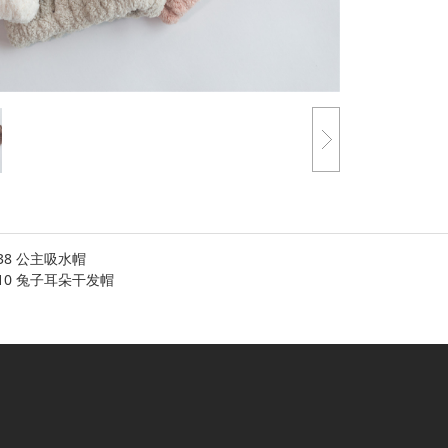
038 公主吸水帽
010 兔子耳朵干发帽