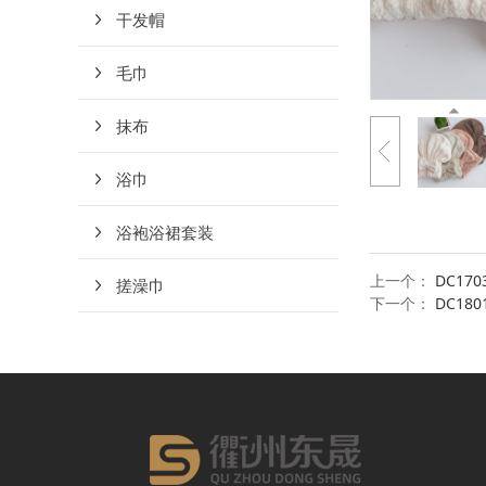
干发帽
毛巾
抹布
浴巾
浴袍浴裙套装
上一个：
DC17
搓澡巾
下一个：
DC18