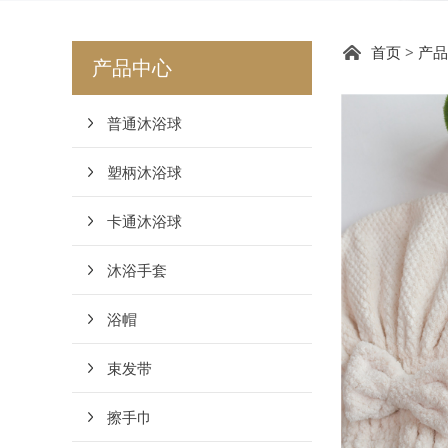
DC1
首页
>
产品
产品中心
普通沐浴球
塑柄沐浴球
卡通沐浴球
沐浴手套
浴帽
束发带
擦手巾