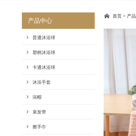
DC1
首页
>
产品
产品中心
普通沐浴球
塑柄沐浴球
卡通沐浴球
沐浴手套
浴帽
束发带
擦手巾