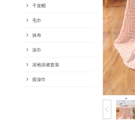
干发帽
毛巾
抹布
浴巾
浴袍浴裙套装
搓澡巾