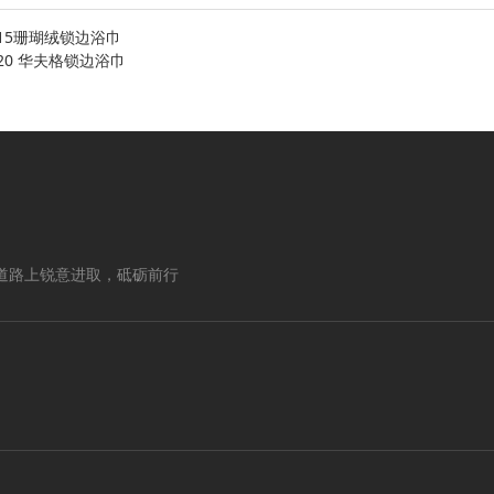
015珊瑚绒锁边浴巾
020 华夫格锁边浴巾
道路上锐意进取，砥砺前行